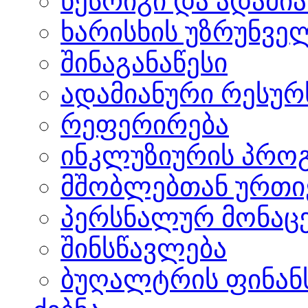
წესრიგი და ადამი
ხარისხის უზრუნვ
შინაგანაწესი
ადამიანური რესურს
რეფერირება
ინკლუზიურის პრო
მშობლებთან ურთი
პერსნალურ მონაცე
შინსწავლება
ბუღალტრის ფინანს