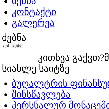
ძებნა
კონტაქტი
გალერეა
ძებნა
კითხვა გაქვთ?მ
სიახლე საიტზე
ბუღალტრის ფინანსუ
შინსწავლება
პერსნალურ მონაცემ