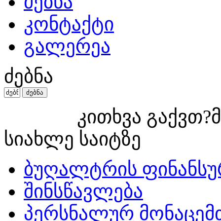
ძებნა
კონტაქტი
გალერეა
ძებნა
კითხვა გაქვთ?მ
სიახლე საიტზე
ბუღალტრის ფინანსუ
შინსწავლება
პერსნალურ მონაცემ