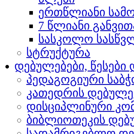
ერთწლიანი სამო
7 წლიანი განვით
სასკოლო სასწვლო
სტრუქტურა
დებულებები, წესებ
პედაგოგიური საბჭ
კათედრის დებულე
დისციპლინური კო
ბიბლიოთეკის დებ
სადამრიგებლო დე