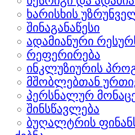
წესრიგი და ადამი
ხარისხის უზრუნვ
შინაგანაწესი
ადამიანური რესურს
რეფერირება
ინკლუზიურის პრო
მშობლებთან ურთი
პერსნალურ მონაცე
შინსწავლება
ბუღალტრის ფინანს