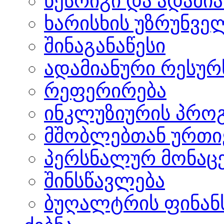
წესრიგი და ადამი
ხარისხის უზრუნვ
შინაგანაწესი
ადამიანური რესურს
რეფერირება
ინკლუზიურის პრო
მშობლებთან ურთი
პერსნალურ მონაცე
შინსწავლება
ბუღალტრის ფინანს