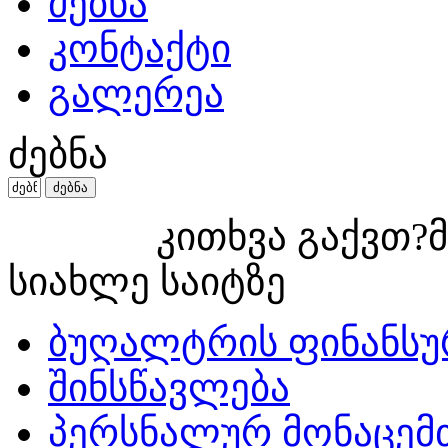
ძებნა
კონტაქტი
გალერეა
ძებნა
კითხვა გაქვთ?მ
სიახლე საიტზე
ბუღალტრის ფინანსუ
შინსწავლება
პერსნალურ მონაცემ